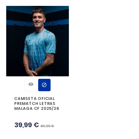
Detalles del producto
Referencia
25SUDPREMATCHZIPADU
Referencias específicas
TAMBIÉN PODRÍA INTERESAR