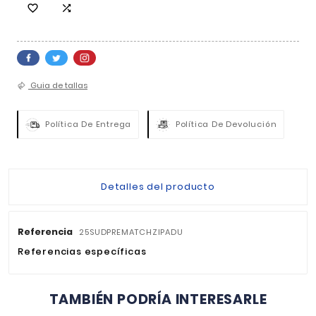
Fuera de stock
CANTIDAD

AGOTADO


Guia de tallas
Política De Entrega
Política De Devo