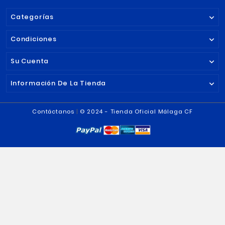
PELUCHE SUPER BOKE
BUFANDA COC
MALAGA CF
MALAGA CF
12,90 €
5,00 €

