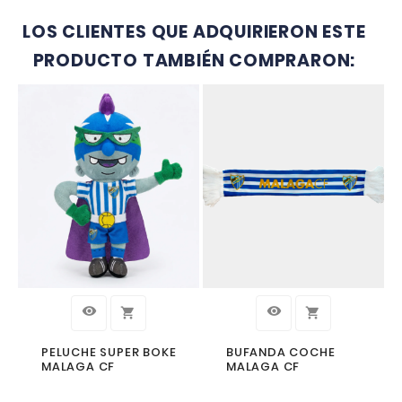


CAMISETA OFICIAL
PREMATCH LETRAS
MALAGA CF 2025/26
39,99 €
49,95 €
