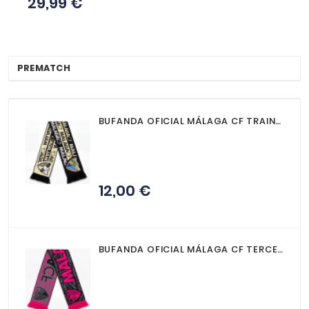


SUDADERA OFICIAL
PREMATCH ZIP MALAGA
CF 2025/26
29,99 €
