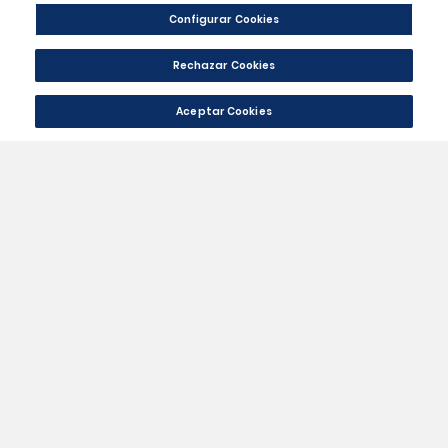
Categorías
Condiciones
Su Cuenta
Información De La Tienda
Contáctanos
|
© 2024 - Tienda Oficial Málag